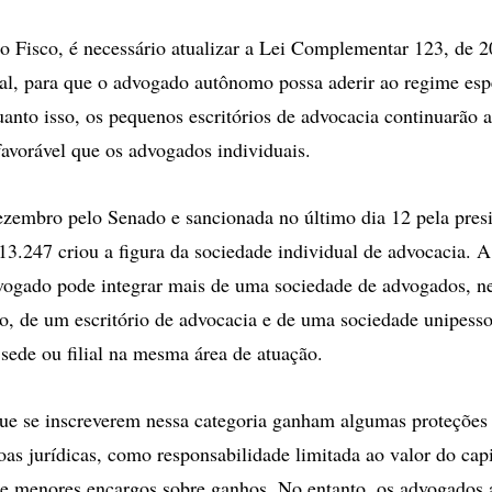
 Fisco, é necessário atualizar a Lei Complementar 123, de 2
l, para que o advogado autônomo possa aderir ao regime esp
uanto isso, os pequenos escritórios de advocacia continuarão a
 favorável que os advogados individuais.
zembro pelo Senado e sancionada no último dia 12 pela pres
 13.247 criou a figura da sociedade individual de advocacia. A
ogado pode integrar mais de uma sociedade de advogados, ne
 de um escritório de advocacia e de uma sociedade unipesso
sede ou filial na mesma área de atuação.
e se inscreverem nessa categoria ganham algumas proteções 
soas jurídicas, como responsabilidade limitada ao valor do cap
 e menores encargos sobre ganhos. No entanto, os advogados