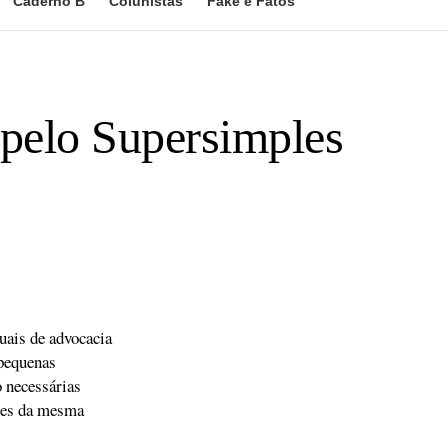
Caderno B
Colunistas
Fake e Fatos
pelo Supersimples
uais de advocacia
 pequenas
o necessárias
ções da mesma