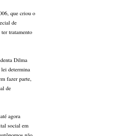
006, que criou o
ecial de
 ter tratamento
identa Dilma
 lei determina
m fazer parte,
al de
até agora
ital social em
 autônomos não