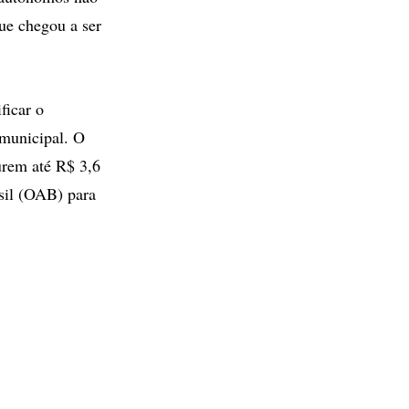
ue chegou a ser
ficar o
 municipal. O
turem até R$ 3,6
il (OAB) para