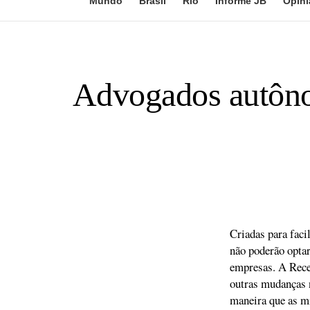
Mundo
Brasil
Rio
Informe JB
Opini
Advogados autôno
Criadas para faci
não poderão optar
empresas. A Recei
outras mudanças n
maneira que as m