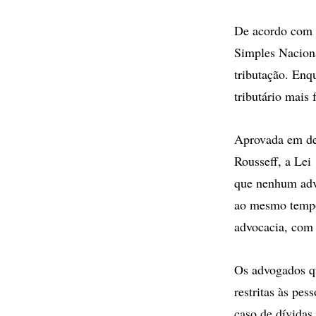
De acordo com o
Simples Naciona
tributação. Enq
tributário mais
Aprovada em de
Rousseff, a Lei
que nenhum adv
ao mesmo tempo,
advocacia, com 
Os advogados qu
restritas às pes
caso de dívidas