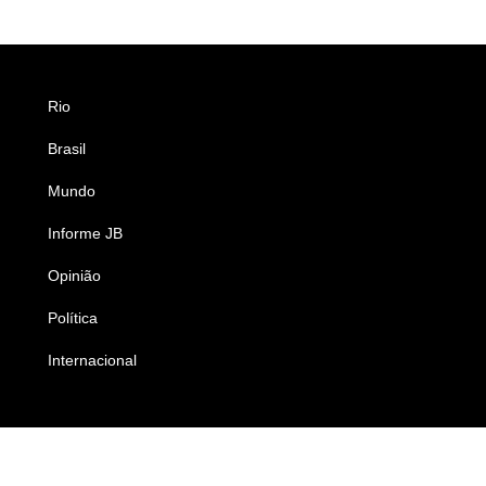
Rio
Esportes
Brasil
Saúde
Mundo
Ciência e Tecnologia
Informe JB
Caderno B
Opinião
Colunistas
Política
Economia
Internacional
Empresas e Negócios