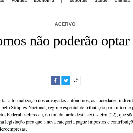
ão
Política
Economia
|
Esportes
Saúde
Ciência
ACERVO
mos não poderão optar 
Facebook
Twitter
Mais
opções
de
litar a formalização dos advogados autônomos, as sociedades individ
compartilhamento
 pelo Simples Nacional, regime especial de tributação para micro e
ta Federal esclareceu, no fim da tarde desta sexta-feira (22), que sã
a legislação para que a nova categoria pague impostos e contribui
icroempresas.