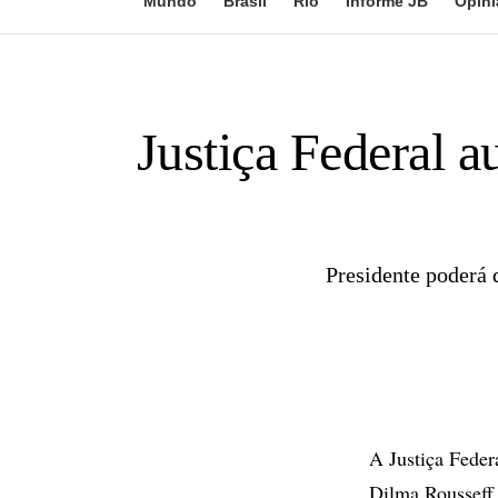
Mundo
Brasil
Rio
Informe JB
Opini
Justiça Federal 
Presidente poderá 
A Justiça Federa
Dilma Rousseff 