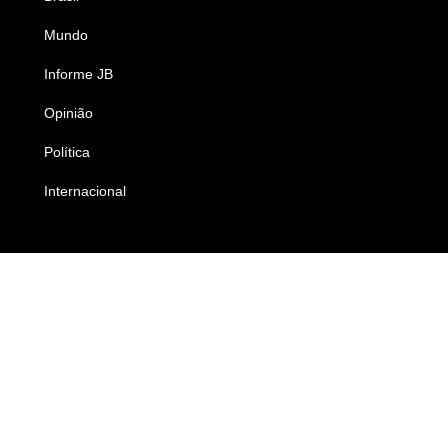
Mundo
Ciência e Tecnologia
Informe JB
Caderno B
Opinião
Colunistas
Política
Economia
Internacional
Empresas e Negócios