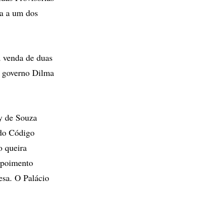
ha a um dos
a venda de duas
o governo Dilma
ey de Souza
 do Código
o queira
depoimento
esa. O Palácio