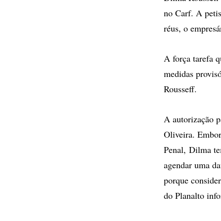
no Carf. A peti
réus, o empres
A força tarefa q
medidas provisó
Rousseff.
A autorização p
Oliveira. Embor
Penal, Dilma te
agendar uma dat
porque consider
do Planalto inf