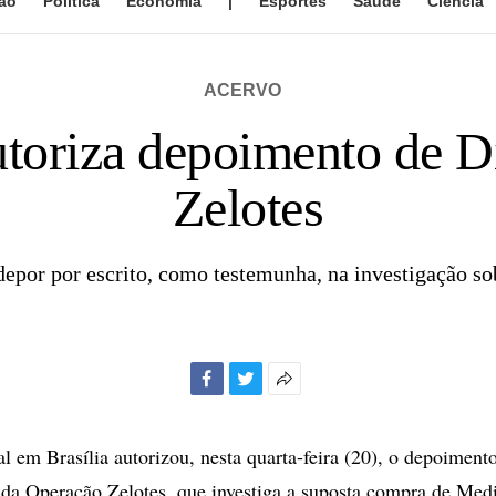
ão
Política
Economia
|
Esportes
Saúde
Ciência
ACERVO
autoriza depoimento de 
Zelotes
depor por escrito, como testemunha, na investigação 
Facebook
Twitter
Mais
opções
de
l em Brasília autorizou, nesta quarta-feira (20), o depoiment
compartilhamento
da Operação Zelotes, que investiga a suposta compra de Medi