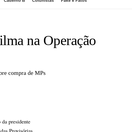
Caderno B
Colunistas
Fake e Fatos
Dilma na Operação
sobre compra de MPs
o da presidente
das Provisórias