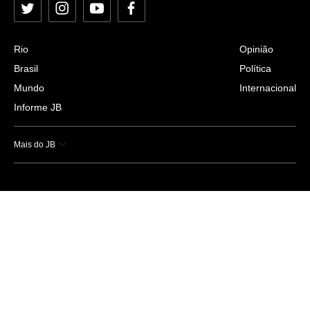
Twitter
Instagram
YouTube
Facebook
Rio
Opinião
Brasil
Política
Mundo
Internacional
Informe JB
Mais do JB
Esportes
Saúde
Ciência e Tecnologia
Caderno B
Colunistas
Economia
Empresas e Negócios