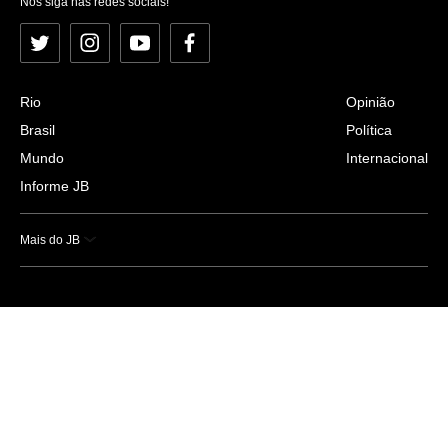
Nos siga nas redes sociais!
Twitter
Instagram
YouTube
Facebook
Rio
Opinião
Brasil
Política
Mundo
Internacional
Informe JB
Mais do JB
Esportes
Saúde
Ciência e Tecnologia
Caderno B
Colunistas
Economia
Empresas e Negócios