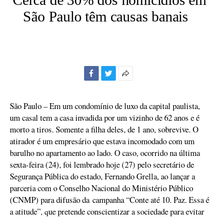
São Paulo têm causas banais
Facebook
Twitter
Mais
opções
de
São Paulo – Em um condomínio de luxo da capital paulista,
compartilhamento
um casal tem a casa invadida por um vizinho de 62 anos e é
morto a tiros. Somente a filha deles, de 1 ano, sobrevive. O
atirador é um empresário que estava incomodado com um
barulho no apartamento ao lado. O caso, ocorrido na última
sexta-feira (24), foi lembrado hoje (27) pelo secretário de
Segurança Pública do estado, Fernando Grella, ao lançar a
parceria com o Conselho Nacional do Ministério Público
(CNMP) para difusão da campanha “Conte até 10. Paz. Essa é
a atitude”
ue pretende conscientizar a sociedade para evitar
, q