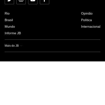
Twitter
Instagram
YouTube
Facebook
Rio
Opinião
Brasil
Política
Mundo
Internacional
Informe JB
Mais do JB
Esportes
Saúde
Ciência e Tecnologia
Caderno B
Colunistas
Economia
Empresas e Negócios