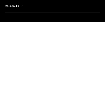
Mais do JB
Esportes
Saúde
Ciência e Tecnologia
Caderno B
Colunistas
Economia
Empresas e Negócios