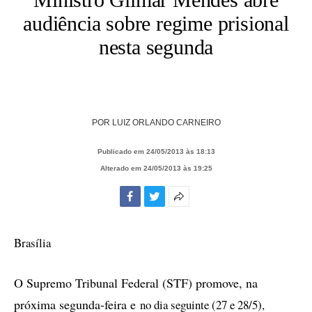
audiência sobre regime prisional
nesta segunda
POR
LUIZ ORLANDO CARNEIRO
Publicado em 24/05/2013 às 18:13
Alterado em 24/05/2013 às 19:25
Facebook
Twitter
Mais
opções
de
Brasília
compartilhamento
O Supremo Tribunal Federal (STF) promove, na
próxima segunda-feira e
no dia seguinte (27 e 28/5),