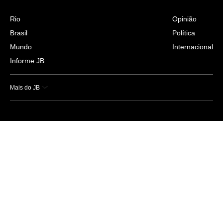
Rio
Opinião
Brasil
Política
Mundo
Internacional
Informe JB
Mais do JB
Esportes
Saúde
Ciência e Tecnologia
Caderno B
Colunistas
Economia
Empresas e Negócios