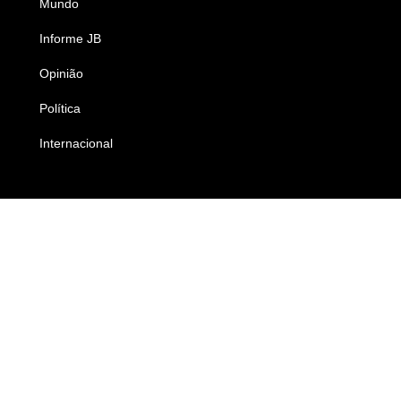
Mundo
Ciência e Tecnologia
Informe JB
Caderno B
Opinião
Colunistas
Política
Economia
Internacional
Empresas e Negócios