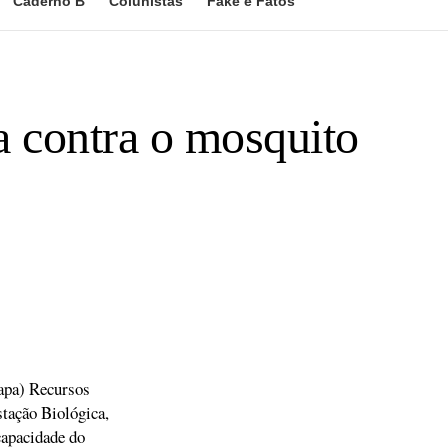
Caderno B
Colunistas
Fake e Fatos
a contra o mosquito
apa) Recursos
tação Biológica,
capacidade do