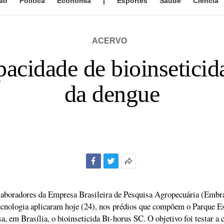
ão
Política
Economia
|
Esportes
Saúde
Ciência
ACERVO
pacidade de bioinseticid
da dengue
Facebook
Twitter
Mais
opções
de
aboradores da Empresa Brasileira de Pesquisa Agropecuária (Embr
compartilhamento
ecnologia aplicaram hoje (24), nos prédios que compõem o Parque Es
a, em Brasília, o bioinseticida Bt-horus SC. O objetivo foi testar a 