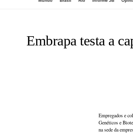
Mundo
Brasil
Rio
Informe JB
Opini
Embrapa testa a ca
Empregados e col
Genéticos e Biot
na sede da empres