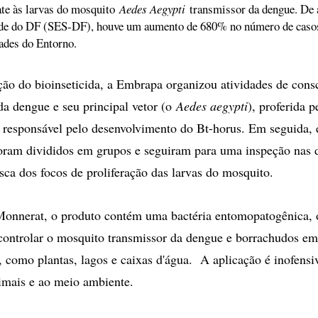
te às larvas do mosquito
Aedes Aegypti
transmissor da dengue. De 
úde do DF (SES-DF), houve um aumento de 680% no número de caso
dades do Entorno.
ção do bioinseticida, a Embrapa organizou atividades de cons
 da dengue e seu principal vetor (o
Aedes aegypti
), proferida 
 responsável pelo desenvolvimento do Bt-horus. Em seguida,
oram divididos em grupos e seguiram para uma inspeção nas 
a dos focos de proliferação das larvas do mosquito.
onnerat, o produto contém uma bactéria entomopatogênica, o
 controlar o mosquito transmissor da dengue e borrachudos em
como plantas, lagos e caixas d'água. A aplicação é inofensi
imais e ao meio ambiente.