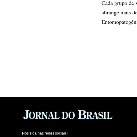
Cada grupo de s
abrange mais de
Entomopatogêni
Nos siga nas redes sociais!