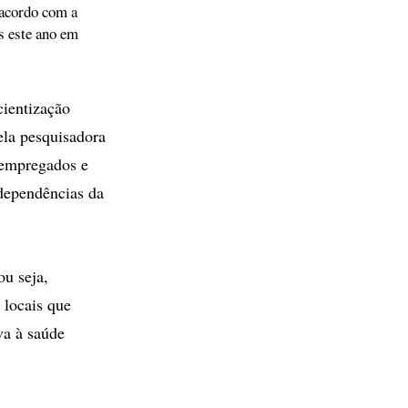
acordo com a
s este ano em
cientização
pela pesquisadora
 empregados e
dependências da
u seja,
 locais que
va à saúde