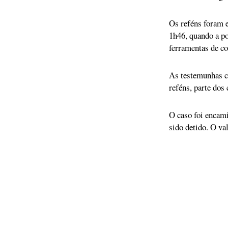
Os reféns foram 
1h46, quando a po
ferramentas de co
As testemunhas c
reféns, parte do
O caso foi encami
sido detido. O va