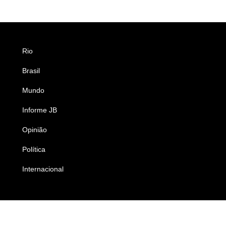
Rio
Esportes
Brasil
Saúde
Mundo
Ciência e Tecnologia
Informe JB
Caderno B
Opinião
Colunistas
Política
Economia
Internacional
Empresas e Negócios