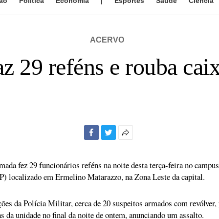
ão
Política
Economia
|
Esportes
Saúde
Ciência
ACERVO
z 29 reféns e rouba cai
Facebook
Twitter
Mais
opções
de
ada fez 29 funcionários reféns na noite desta terça-feira no campu
compartilhamento
P) localizado em Ermelino Matarazzo, na Zona Leste da capital.
es da Polícia Militar, cerca de 20 suspeitos armados com revólver, p
s da unidade no final da noite de ontem, anunciando um assalto.