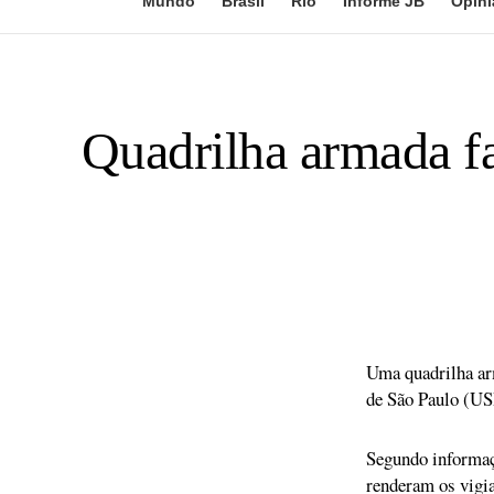
Mundo
Brasil
Rio
Informe JB
Opini
Quadrilha armada fa
Uma quadrilha arm
de São Paulo (US
Segundo informaçõ
renderam os vigia