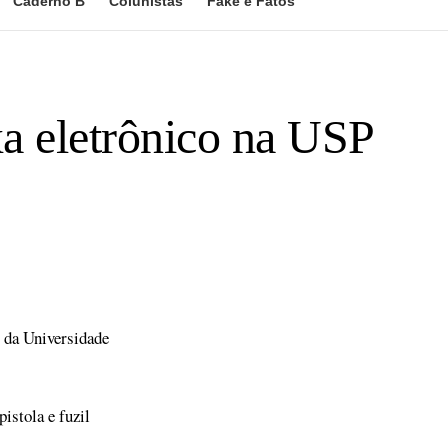
Caderno B
Colunistas
Fake e Fatos
xa eletrônico na USP
s da Universidade
istola e fuzil