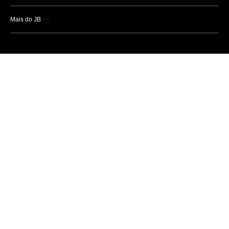
Mais do JB
Esportes
Saúde
Ciência e Tecnologia
Caderno B
Colunistas
Economia
Empresas e Negócios