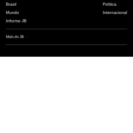
Brasil
Política
Mundo
Internacional
Informe JB
Mais do JB
Esportes
Saúde
Ciência e Tecnologia
Caderno B
Colunistas
Economia
Empresas e Negócios