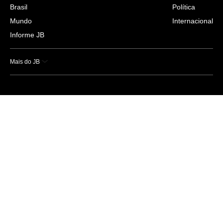
Brasil
Política
Mundo
Internacional
Informe JB
Mais do JB
Esportes
Saúde
Ciência e Tecnologia
Caderno B
Colunistas
Economia
Empresas e Negócios