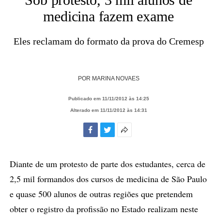
medicina fazem exame
Eles reclamam do formato da prova do Cremesp
POR
MARINA NOVAES
Publicado em 11/11/2012 às 14:25
Alterado em 11/11/2012 às 14:31
Facebook
Twitter
Mais
opções
de
Diante de um protesto de parte dos estudantes, cerca de
compartilhamento
2,5 mil formandos dos cursos de medicina de São Paulo
e quase 500 alunos de outras regiões que pretendem
obter o registro da profissão no Estado realizam neste