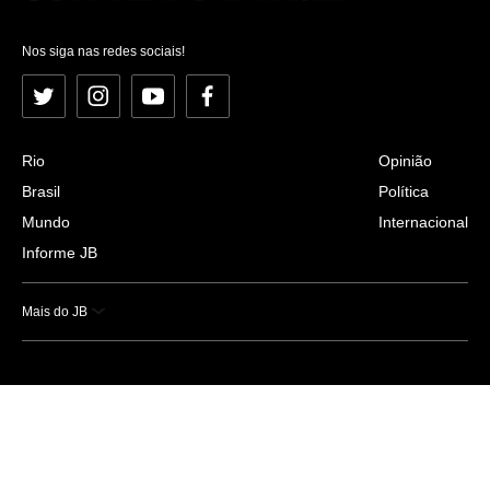
Nos siga nas redes sociais!
Twitter
Instagram
YouTube
Facebook
Rio
Opinião
Brasil
Política
Mundo
Internacional
Informe JB
Mais do JB
Esportes
Saúde
Ciência e Tecnologia
Caderno B
Colunistas