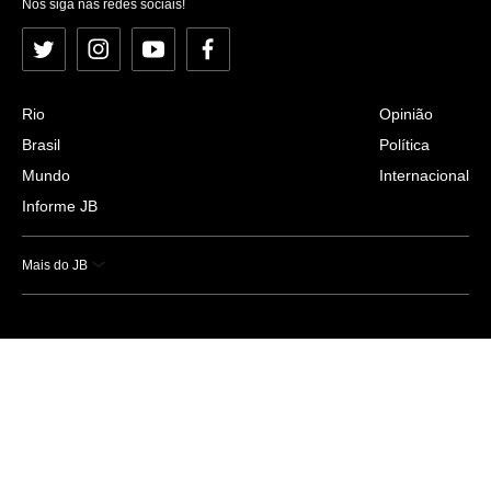
Nos siga nas redes sociais!
Twitter
Instagram
YouTube
Facebook
Rio
Opinião
Brasil
Política
Mundo
Internacional
Informe JB
Mais do JB
Esportes
Saúde
Ciência e Tecnologia
Caderno B
Colunistas
Economia
Empresas e Negócios