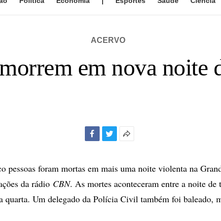
ão
Política
Economia
|
Esportes
Saúde
Ciência
ACERVO
 morrem em nova noite d
Facebook
Twitter
Mais
opções
de
co pessoas foram mortas em mais uma noite violenta na Gran
compartilhamento
ações da rádio
CBN
. As mortes aconteceram entre a noite de t
 quarta. Um delegado da Polícia Civil também foi baleado, 