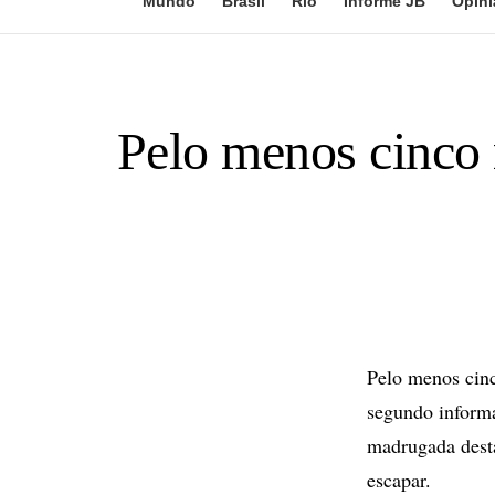
Mundo
Brasil
Rio
Informe JB
Opini
Pelo menos cinco
Pelo menos cin
segundo inform
madrugada desta
escapar.