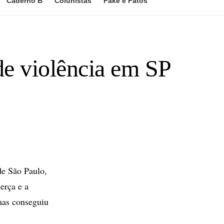
Caderno B
Colunistas
Fake e Fatos
e violência em SP
de São Paulo,
erça e a
mas conseguiu