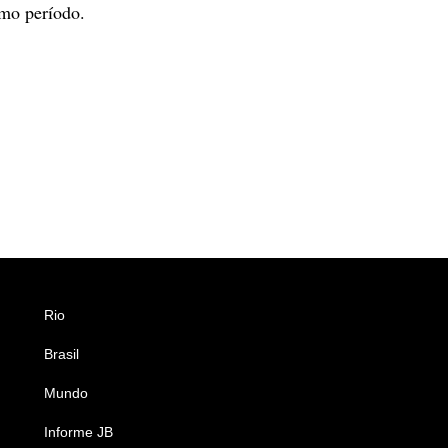
mo período.
Rio
Esportes
Brasil
Saúde
Mundo
Ciência e Tecnologia
Informe JB
Caderno B