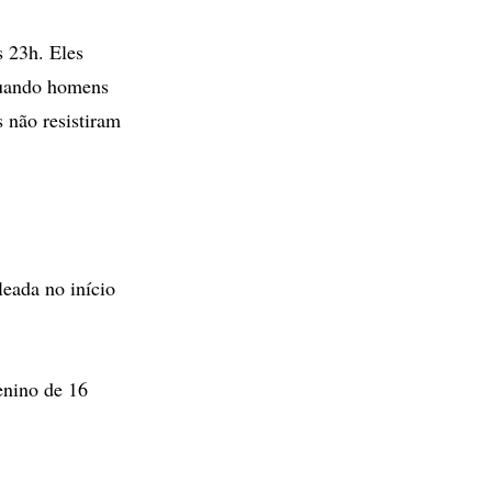
s 23h. Eles
quando homens
 não resistiram
leada no início
enino de 16