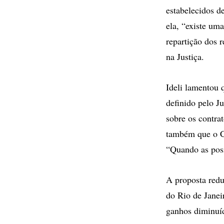
estabelecidos d
ela, “existe um
repartição dos 
na Justiça.
Ideli lamentou 
definido pelo J
sobre os contrat
também que o Co
“Quando as posi
A proposta redu
do Rio de Janeir
ganhos diminuí