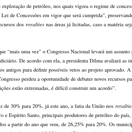
e exploração de petróleo, nos quais vigora o regime de conc
a Lei de Concessões em vigor que será cumprida”, preservando
recursos dos
royalties
nas áreas já licitadas, caso a matéria se
que “mais uma vez” o Congresso Nacional levará um assunto 
udiciário. De acordo com ela, a presidenta Dilma avaliará as i
os antigos para definir possíveis vetos ao projeto aprovado. A
ngresso perdeu a oportunidade de debater novos recursos pa
ções estão extremadas, é difícil construir um acordo”.
z de 30% para 20%, já este ano, a fatia da União nos
royaltie
o e Espírito Santo, principais produtores de petróleo do país,
dos a partir do ano que vem, de 26,25% para 20%. Os municí