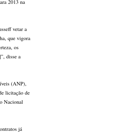
para 2013 na
sseff vetar a
ha, que vigora
rteza, os
”, disse a
íveis (ANP),
e licitação de
so Nacional
ontratos já