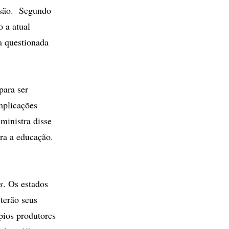
essão. Segundo
 a atual
ja questionada
para ser
mplicações
 ministra disse
ra a educação.
s
. Os estados
 terão seus
pios produtores