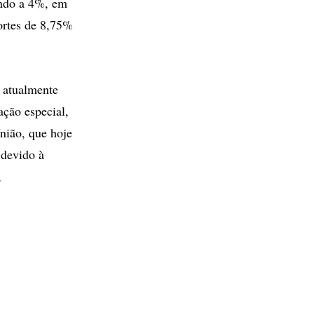
ando a 4%, em
ortes de 8,75%
 atualmente
ação especial,
nião, que hoje
 devido à
,