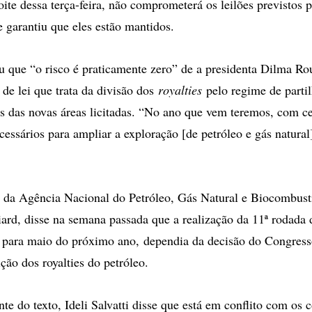
ite dessa terça-feira, não comprometerá os leilões previstos 
e garantiu que eles estão mantidos.
ou que “o risco é praticamente zero” de a presidenta Dilma Rou
 de lei que trata da divisão dos
royalties
pelo regime de partil
os das novas áreas licitadas. “No ano que vem teremos, com ce
essários para ampliar a exploração [de petróleo e gás natural]
l da Agência Nacional do Petróleo, Gás Natural e Biocombust
d, disse na semana passada que a realização da 11ª rodada d
a para maio do próximo ano, dependia da decisão do Congres
ição dos royalties do petróleo.
te do texto, Ideli Salvatti disse que está em conflito com os c