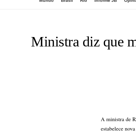
Mundo
Brasil
Rio
Informe JB
Opini
Ministra diz que m
A ministra de Re
estabelece nova