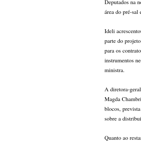
Deputados na no
área do pré-sal 
Ideli acrescent
parte do projeto
para os contrat
instrumentos nec
ministra.
A diretora-gera
Magda Chambriar
blocos, previst
sobre a distribu
Quanto ao restan