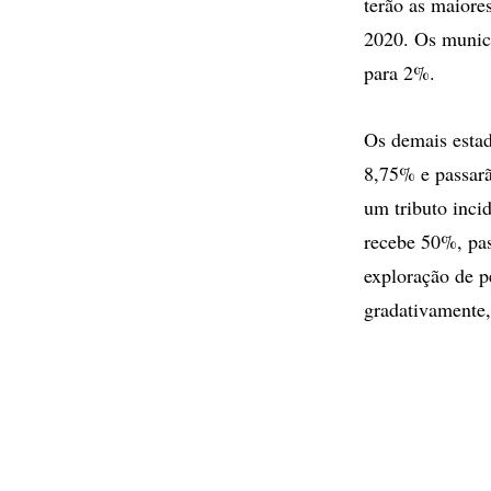
terão as maior
2020. Os municí
para 2%.
Os demais estad
8,75% e passarã
um tributo inci
recebe 50%, pa
exploração de p
gradativamente,