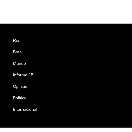
Rio
Esportes
Brasil
Saúde
Mundo
Ciência e Tecnologia
Informe JB
Caderno B
Opinião
Colunistas
Política
Economia
Internacional
Empresas e Negócios