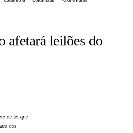
Caderno B
Colunistas
Fake e Fatos
 afetará leilões do
eto de lei que
mara dos