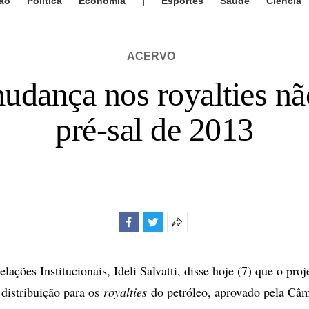
ão
Política
Economia
|
Esportes
Saúde
Ciência
ACERVO
udança nos royalties não
pré-sal de 2013
Facebook
Twitter
Mais
opções
de
lações Institucionais, Ideli Salvatti, disse hoje (7) que o proj
compartilhamento
 distribuição para os
royalties
do petróleo, aprovado pela Câ