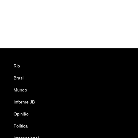
Rio
Esportes
Brasil
Saúde
Mundo
Ciência e Tecnologia
Informe JB
Caderno B
Opinião
Colunistas
Política
Economia
Internacional
Empresas e Negócios