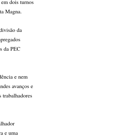
 em dois turnos
rta Magna.
divisão da
empregados
vos da PEC
dência e nem
andes avanços e
s trabalhadores
alhador
tra e uma