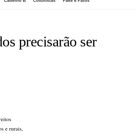
Caderno B
Colunistas
Fake e Fatos
dos precisarão ser
eitos
s e rurais,