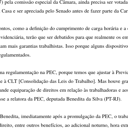
7) pela comissão especial da Câmara, ainda precisa ser votada
a Casa e ser apreciada pelo Senado antes de fazer parte da Ca
pontos, como a definição do cumprimento de carga horária e a 
evidenciária, terão que ser debatidos para que realmente os 
am mais garantias trabalhistas. Isso porque alguns dispositi
regulamentados.
ma regulamentação na PEC, porque temos que ajustar à Previ
de à CLT [Consolidação das Leis do Trabalho]. Mas houve gr
nde equiparação de direitos em relação às trabalhadoras e ao
sse a relatora da PEC, deputada Benedita da Silva (PT-RJ).
Benedita, imediatamente após a promulgação da PEC, o trab
ireito, entre outros benefícios, ao adicional noturno, hora ex