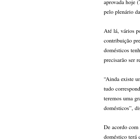
aprovada hoje (
pelo plenário d
Até lá, vários 
contribuição pr
domésticos tenh
precisarão ser 
“Ainda existe u
tudo correspon
teremos uma gra
domésticos”, di
De acordo com 
doméstico terá d