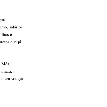
guro-
imo, salário-
filhos e
iretos que já
B-MS),
Câmara,
ada em votação