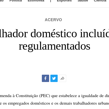
ão
Política
Economia
|
Esportes
Saúde
Ciência
ACERVO
lhador doméstico incluí
regulamentados
Facebook
Twitter
Mais
opções
de
menda à Constituição (PEC) que estabelece a igualdade de dir
compartilhamento
tre os empregados domésticos e os demais trabalhadores urbano