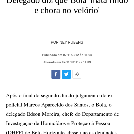
e chora no velório'
POR
NEY RUBENS
Publicado em 07/11/2012 às 11:05
Alterado em 07/11/2012 às 11:09
Facebook
Twitter
Mais
opções
de
Após o final do segundo dia do julgamento do ex-
compartilhamento
policial Marcos Aparecido dos Santos, o Bola, o
delegado Edson Moreira, chefe do Departamento de
Investigação de Homicídios e Proteção à Pessoa
(DHPP) de Belo Horizonte, disse que as denúncias