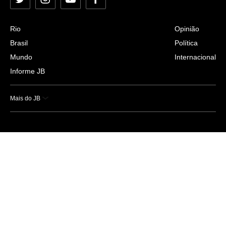
Twitter
Instagram
YouTube
Facebook
Rio
Opinião
Brasil
Política
Mundo
Internacional
Informe JB
Mais do JB
Esportes
Saúde
Ciência e Tecnologia
Caderno B
Colunistas
Economia
Empresas e Negócios