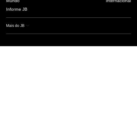
Mundo
Internacional
Informe JB
Mais do JB
Esportes
Saúde
Ciência e Tecnologia
Caderno B
Colunistas
Economia
Empresas e Negócios