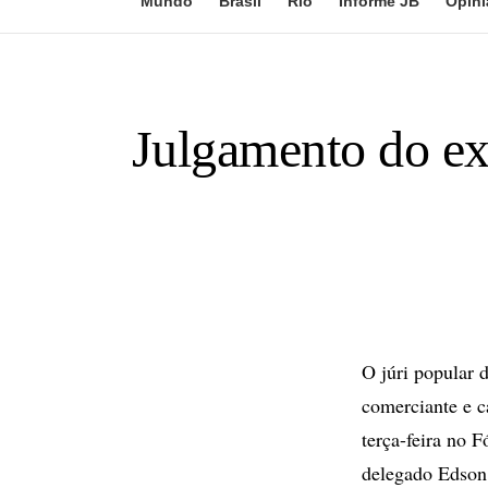
Mundo
Brasil
Rio
Informe JB
Opini
Julgamento do ex
O júri popular 
comerciante e c
terça-feira no 
delegado Edson 