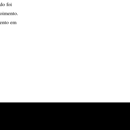
do foi
poimento.
mento em