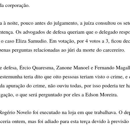
 da corporação.
a à noite, pouco antes do julgamento, a juíza consultou os set
ntença. Os advogados de defesa queriam que o delegado res
 o caso Eliza Samudio. Em votação, por 4 votos a 3, ficou dec
penas perguntas relacionadas ao júri da morte do carcereiro.
e defesa, Ércio Quaresma, Zanone Manoel e Fernando Magal
estemunha teria dito que oito pessoas teriam visto o crime, e 
 da apuração do crime, não ouviu todas, por isso poderia ter h
tigação, o que será perguntado por eles a Edson Moreira.
ogério Novelo foi executado na loja em que trabalhava. O d
ceria ontem, mas foi adiado para esta terça devido à previsão