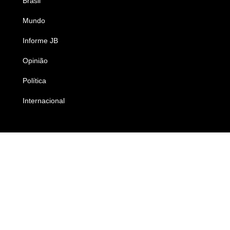
Brasil
Saúde
Mundo
Ciência e Tecnologia
Informe JB
Caderno B
Opinião
Colunistas
Política
Economia
Internacional
Empresas e Negócios