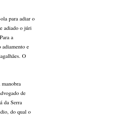
ola para adiar o
e adiado o júri
Para a
o adiamento e
Magalhães. O
a manobra
 advogado de
á da Serra
io, do qual o