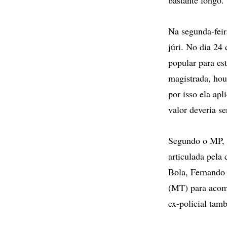
Na segunda-feir
júri. No dia 24 
popular para es
magistrada, hou
por isso ela ap
valor deveria s
Segundo o MP, 
articulada pela
Bola, Fernando 
(MT) para acom
ex-policial tam