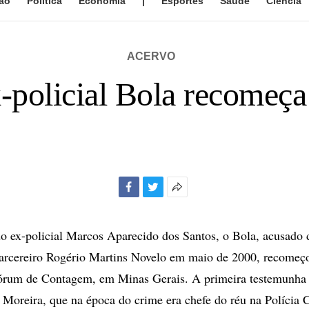
ão
Política
Economia
|
Esportes
Saúde
Ciência
ACERVO
-policial Bola recomeç
Facebook
Twitter
Mais
opções
de
do ex-policial Marcos Aparecido dos Santos, o Bola, acusado 
compartilhamento
arcereiro Rogério Martins Novelo em maio de 2000, recomeç
Fórum de Contagem, em Minas Gerais. A primeira testemunha 
Moreira, que na época do crime era chefe do réu na Polícia Ci