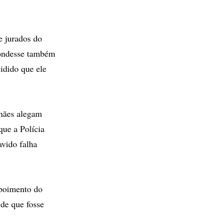
e jurados do
pondesse também
idido que ele
hães alegam
que a Polícia
avido falha
epoimento do
 de que fosse