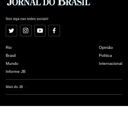
Nos siga nas redes sociais!
Twitter
Instagram
YouTube
Facebook
Rio
Opinião
Brasil
Política
Mundo
Internacional
Informe JB
Mais do JB
Esportes
Saúde
Ciência e Tecnologia
Caderno B
Colunistas