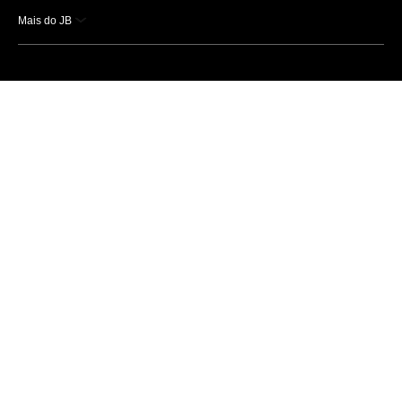
Mais do JB
Esportes
Saúde
Ciência e Tecnologia
Caderno B
Colunistas
Economia
Empresas e Negócios