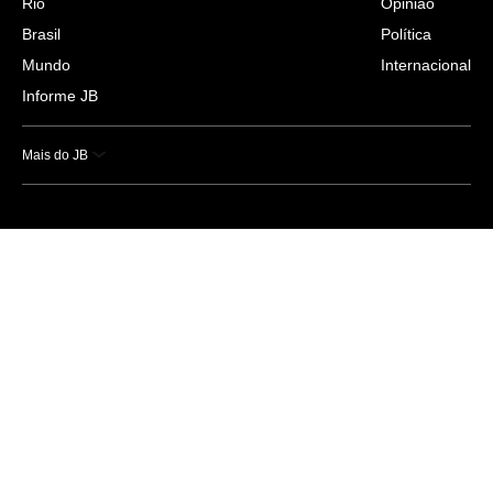
Rio
Opinião
Brasil
Política
Mundo
Internacional
Informe JB
Mais do JB
Esportes
Saúde
Ciência e Tecnologia
Caderno B
Colunistas
Economia
Empresas e Negócios