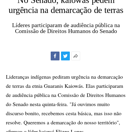
urgência na demarcação de terras
Líderes participaram de audiência pública na
Comissão de Direitos Humanos do Senado
Facebook
Twitter
Mais
opções
de
Lideranças indígenas pediram urgência na demarcação
compartilhamento
de terras da etnia Guaranis Kaiowás. Elas participaram
de audiência pública na Comissão de Direitos Humanos
do Senado nesta quinta-feira. "Já ouvimos muito
discurso bonito, recebemos cesta básica, mas isso não
resolve. Queremos a demarcação do nosso território",
afirmou o líder kaiowá Elizeu Lopes.