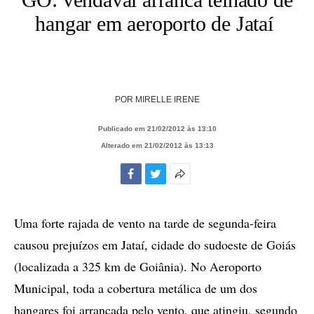
hangar em aeroporto de Jataí
POR
MIRELLE IRENE
Publicado em 21/02/2012 às 13:10
Alterado em 21/02/2012 às 13:13
Facebook
Twitter
Mais
opções
de
Uma forte rajada de vento na tarde de segunda-feira
compartilhamento
causou prejuízos em Jataí, cidade do sudoeste de Goiás
(localizada a 325 km de Goiânia). No Aeroporto
Municipal, toda a cobertura metálica de um dos
hangares foi arrancada pelo vento, que atingiu, segundo