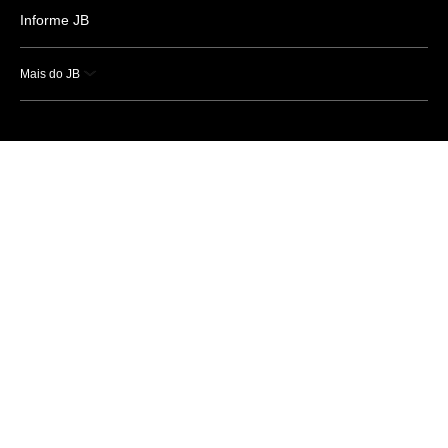
Informe JB
Mais do JB
Esportes
Saúde
Ciência e Tecnologia
Caderno B
Colunistas
Economia
Empresas e Negócios