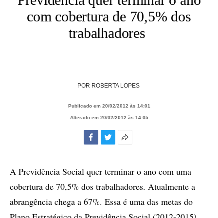
com cobertura de 70,5% dos
trabalhadores
POR
ROBERTA LOPES
Publicado em 20/02/2012 às 14:01
Alterado em 20/02/2012 às 14:05
Facebook
Twitter
Mais
opções
de
A Previdência Social quer terminar o ano com uma
compartilhamento
cobertura de 70,5% dos trabalhadores. Atualmente a
abrangência chega a 67%. Essa é uma das metas do
Plano Estratégico da Previdência Social (2012-2015).