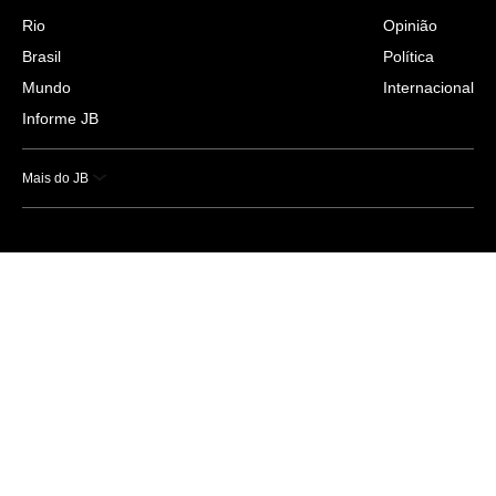
Rio
Opinião
Brasil
Política
Mundo
Internacional
Informe JB
Mais do JB
Esportes
Saúde
Ciência e Tecnologia
Caderno B
Colunistas
Economia
Empresas e Negócios