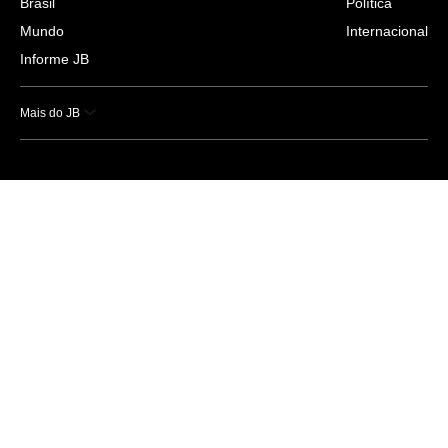
Brasil
Política
Mundo
Internacional
Informe JB
Mais do JB
Esportes
Saúde
Ciência e Tecnologia
Caderno B
Colunistas
Economia
Empresas e Negócios