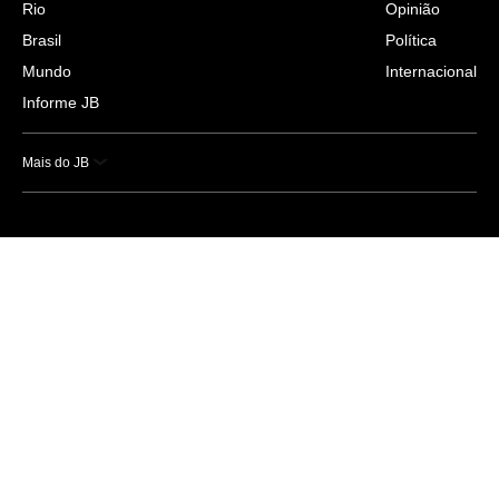
Rio
Opinião
Brasil
Política
Mundo
Internacional
Informe JB
Mais do JB
Esportes
Saúde
Ciência e Tecnologia
Caderno B
Colunistas
Economia
Empresas e Negócios