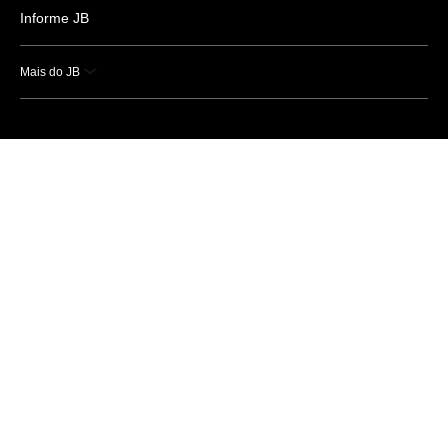
Informe JB
Mais do JB
Esportes
Saúde
Ciência e Tecnologia
Caderno B
Colunistas
Economia
Empresas e Negócios