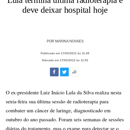
deve deixar hospital hoje
POR
MARINA NOVAES
Publicado em 17/02/2012 às 11:49
Alterado em 17/02/2012 às 11:53
Facebook
Twitter
Mais
opções
de
O ex-presidente Luiz Inácio Lula da Silva realiza nesta
compartilhamento
sexta-feira sua última sessão de radioterapia para
combater um câncer de laringe, diagnosticado em
outubro do ano passado. Foram seis semanas de sessões
diárias do tratamento, mas o exame para detectar se o