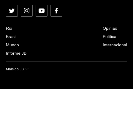
Twitter
Instagram
YouTube
Facebook
Rio
Opinião
Brasil
Política
Mundo
Internacional
Informe JB
Mais do JB
Esportes
Saúde
Ciência e Tecnologia
Caderno B
Colunistas
Economia
Empresas e Negócios