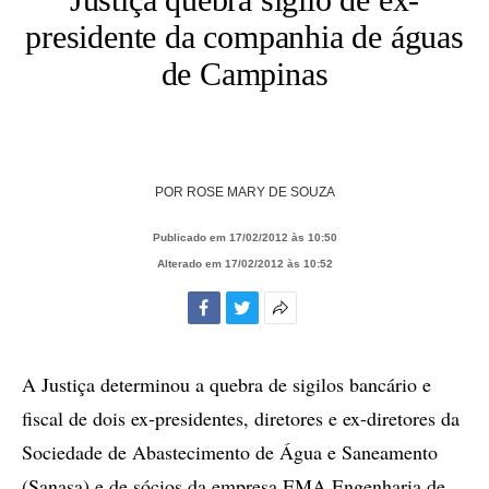
presidente da companhia de águas
de Campinas
POR
ROSE MARY DE SOUZA
Publicado em 17/02/2012 às 10:50
Alterado em 17/02/2012 às 10:52
Facebook
Twitter
Mais
opções
de
A Justiça determinou a quebra de sigilos bancário e
compartilhamento
fiscal de dois ex-presidentes, diretores e ex-diretores da
Sociedade de Abastecimento de Água e Saneamento
(Sanasa) e de sócios da empresa EMA Engenharia de