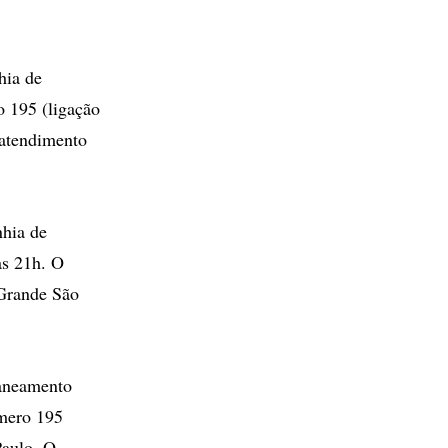
hia de
 195 (ligação
 atendimento
hia de
às 21h. O
 Grande São
aneamento
úmero 195
Paulo. O