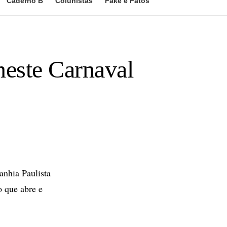
Caderno B
Colunistas
Fake e Fatos
neste Carnaval
anhia Paulista
o que abre e