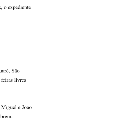
s, o expediente
uaré, São
eiras livres
 Miguel e João
abrem.