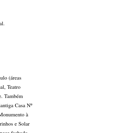
al.
ulo (áreas
al, Teatro
ite. Também
antiga Casa Nº
, Monumento à
rinhos e Solar
nece fechado.