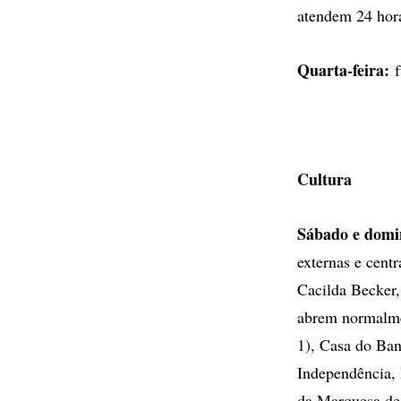
atendem 24 hor
Quarta-feira:
f
Cultura
Sábado e domi
externas e cent
Cacilda Becker,
abrem normalme
1), Casa do Ba
Independência, 
da Marquesa de