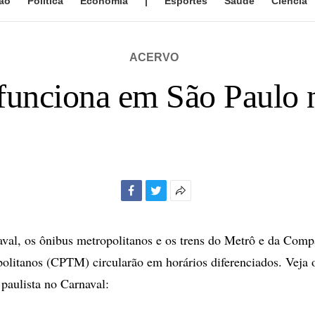
ão
Política
Economia
|
Esportes
Saúde
Ciência
ACERVO
 funciona em São Paulo 
Facebook
Twitter
Mais
opções
de
val, os ônibus metropolitanos e os trens do Metrô e da Comp
compartilhamento
olitanos (CPTM) circularão em horários diferenciados. Veja 
 paulista no Carnaval: