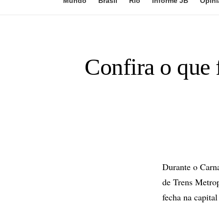
Mundo
Brasil
Rio
Informe JB
Opini
Confira o que
Durante o Carna
de Trens Metrop
fecha na capital