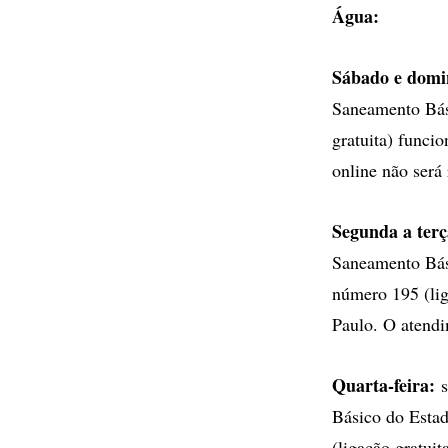
Água:
Sábado e domi
Saneamento Bás
gratuita) funci
online não será 
Segunda a terç
Saneamento Bási
número 195 (lig
Paulo. O atendi
Quarta-feira:
s
Básico do Estad
(ligação gratui