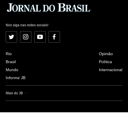
Nos siga nas redes sociais!
Twitter
Instagram
YouTube
Facebook
Rio
Opinião
Brasil
Política
Mundo
Internacional
Informe JB
Mais do JB
Esportes
Saúde
Ciência e Tecnologia
Caderno B