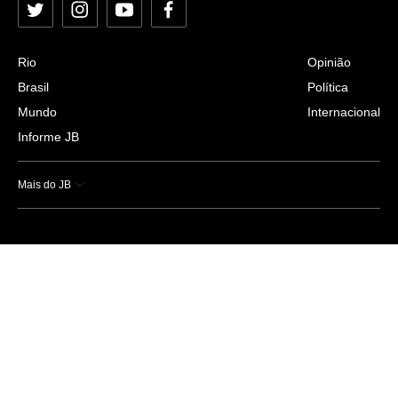
Twitter
Instagram
YouTube
Facebook
Rio
Opinião
Brasil
Política
Mundo
Internacional
Informe JB
Mais do JB
Esportes
Saúde
Ciência e Tecnologia
Caderno B
Colunistas
Economia
Empresas e Negócios