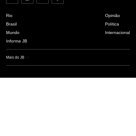
Rio
Opinião
Brasil
Política
Mundo
Internacional
Informe JB
Mais do JB
Esportes
Saúde
Ciência e Tecnologia
Caderno B
Colunistas
Economia
Empresas e Negócios