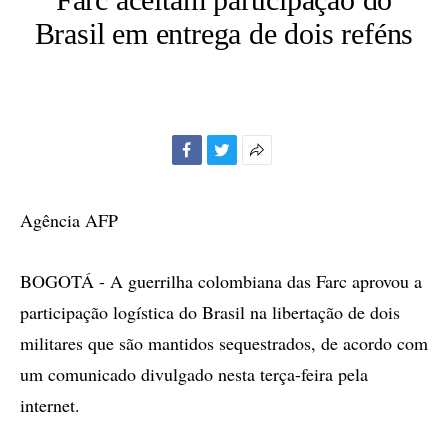
Brasil em entrega de dois reféns
Facebook
Twitter
Mais
opções
de
Agência AFP
compartilhamento
BOGOTÁ - A guerrilha colombiana das Farc aprovou a
participação logística do Brasil na libertação de dois
militares que são mantidos sequestrados, de acordo com
um comunicado divulgado nesta terça-feira pela
internet.