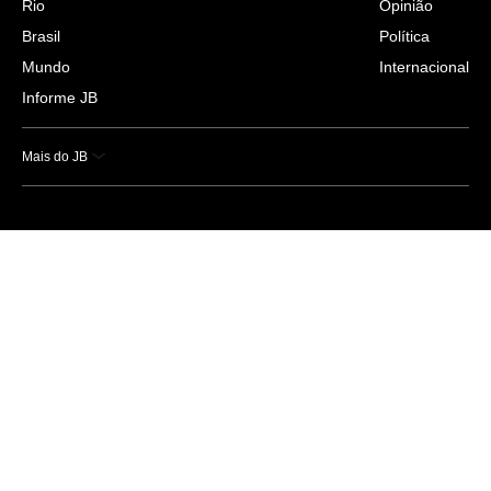
Rio
Opinião
Brasil
Política
Mundo
Internacional
Informe JB
Mais do JB
Esportes
Saúde
Ciência e Tecnologia
Caderno B
Colunistas
Economia
Empresas e Negócios