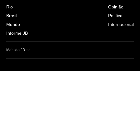
Rio
Opinião
Brasil
Política
Mundo
Internacional
Informe JB
Mais do JB
Esportes
Saúde
Ciência e Tecnologia
Caderno B
Colunistas
Economia
Empresas e Negócios