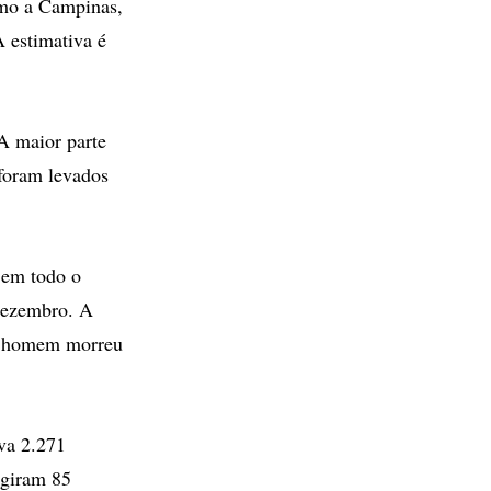
imo a Campinas,
 estimativa é
 A maior parte
 foram levados
 em todo o
 dezembro. A
um homem morreu
va 2.271
ngiram 85