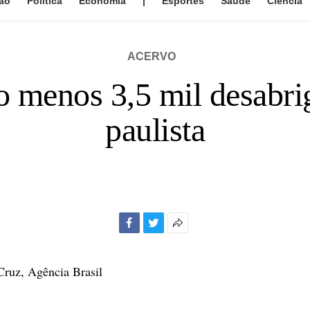
ão
Política
Economia
|
Esportes
Saúde
Ciência
ACERVO
 menos 3,5 mil desabr
paulista
Facebook
Twitter
Mais
opções
de
 Cruz, Agência Brasil
compartilhamento