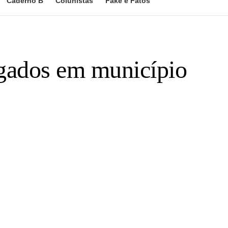
Caderno B
Colunistas
Fake e Fatos
igados em município