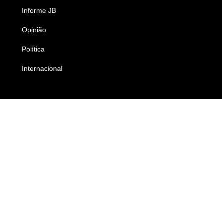
Informe JB
Caderno B
Opinião
Colunistas
Política
Economia
Internacional
Empresas e Negócios