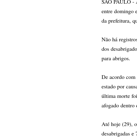
SÃO PAULO - As
entre domingo e
da prefeitura, 
Não há registro
dos desabrigado
para abrigos.
De acordo com 
estado por caus
última morte f
afogado dentro d
Até hoje (29), 
desabrigadas e 