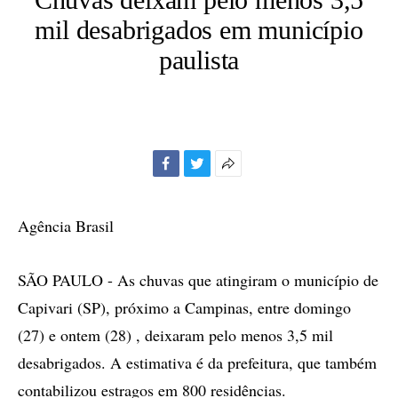
mil desabrigados em município
paulista
Facebook
Twitter
Mais
opções
de
Agência Brasil
compartilhamento
SÃO PAULO - As chuvas que atingiram o município de
Capivari (SP), próximo a Campinas, entre domingo
(27) e ontem (28) , deixaram pelo menos 3,5 mil
desabrigados. A estimativa é da prefeitura, que também
contabilizou estragos em 800 residências.