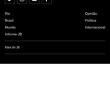
Twitter
Instagram
YouTube
Facebook
Rio
Opinião
Brasil
Política
Mundo
Internacional
Informe JB
Mais do JB
Esportes
Saúde
Ciência e Tecnologia
Caderno B
Colunistas
Economia
Empresas e Negócios