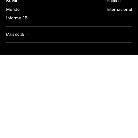
Brasil
Política
Mundo
Internacional
Informe JB
Mais do JB
Esportes
Saúde
Ciência e Tecnologia
Caderno B
Colunistas
Economia
Empresas e Negócios