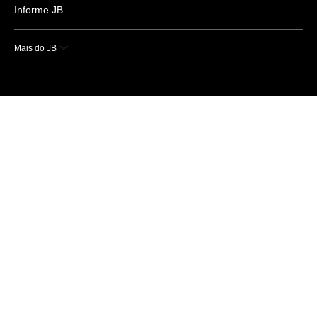
Informe JB
Mais do JB
Esportes
Saúde
Ciência e Tecnologia
Caderno B
Colunistas
Economia
Empresas e Negócios