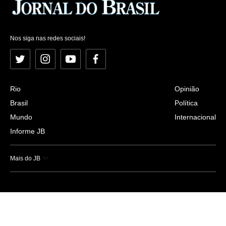
Nos siga nas redes sociais!
Twitter
Instagram
YouTube
Facebook
Rio
Opinião
Brasil
Política
Mundo
Internacional
Informe JB
Mais do JB
Esportes
Saúde
Ciência e Tecnologia
Caderno B