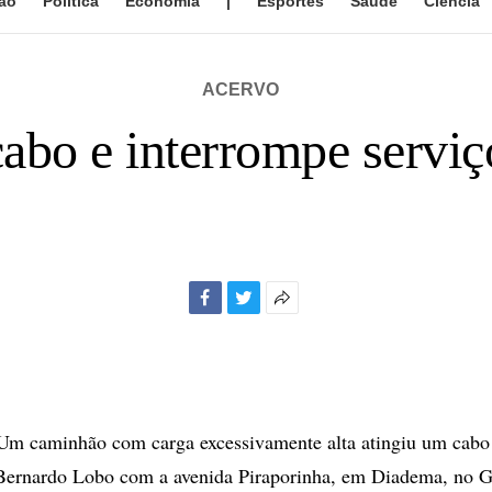
ão
Política
Economia
|
Esportes
Saúde
Ciência
ACERVO
abo e interrompe serviç
Facebook
Twitter
Mais
opções
de
compartilhamento
 caminhão com carga excessivamente alta atingiu um cabo 
 Bernardo Lobo com a avenida Piraporinha, em Diadema, no