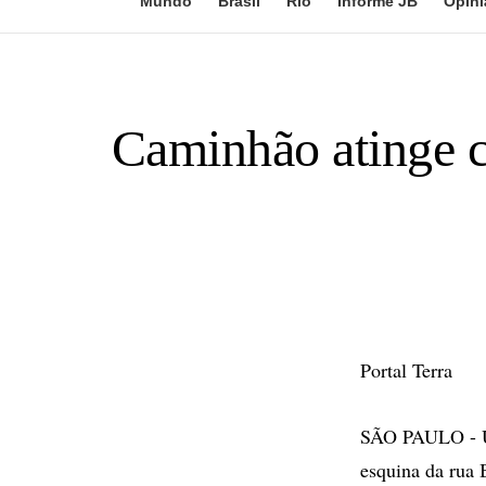
Mundo
Brasil
Rio
Informe JB
Opini
Caminhão atinge c
Portal Terra
SÃO PAULO - Um
esquina da rua