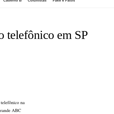
Caderno B
Colunistas
Fake e Fatos
o telefônico em SP
telefônico na
 Grande ABC