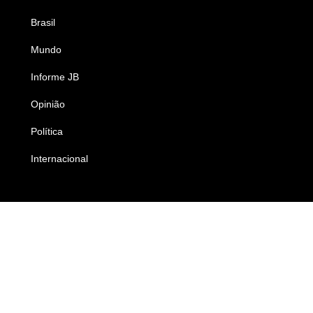
Brasil
Saúde
Mundo
Ciência e Tecnologia
Informe JB
Caderno B
Opinião
Colunistas
Política
Economia
Internacional
Empresas e Negócios