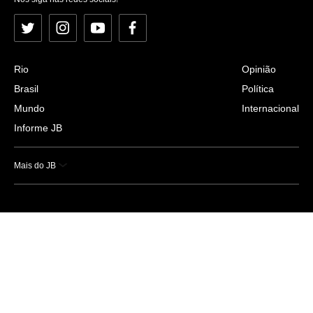
Twitter
Instagram
YouTube
Facebook
Rio
Opinião
Brasil
Política
Mundo
Internacional
Informe JB
Mais do JB
Esportes
Saúde
Ciência e Tecnologia
Caderno B
Colunistas
Economia
Empresas e Negócios