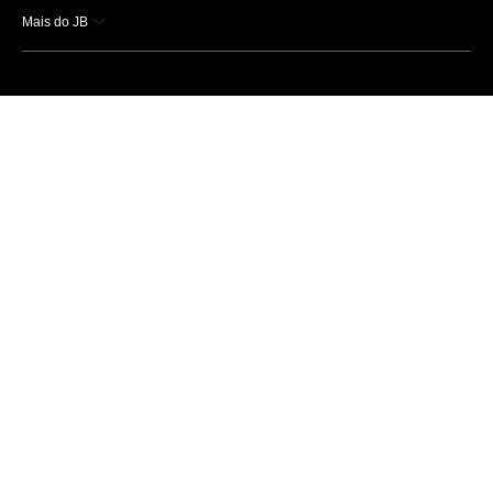
Mais do JB
Esportes
Saúde
Ciência e Tecnologia
Caderno B
Colunistas
Economia
Empresas e Negócios