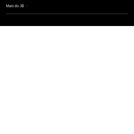
Mais do JB
Esportes
Saúde
Ciência e Tecnologia
Caderno B
Colunistas
Economia
Empresas e Negócios