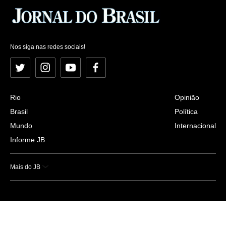
Nos siga nas redes sociais!
Twitter
Instagram
YouTube
Facebook
Rio
Opinião
Brasil
Política
Mundo
Internacional
Informe JB
Mais do JB
Esportes
Saúde
Ciência e Tecnologia
Caderno B