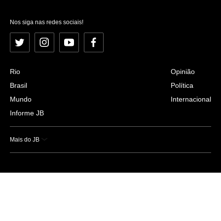
Nos siga nas redes sociais!
Twitter
Instagram
YouTube
Facebook
Rio
Opinião
Brasil
Política
Mundo
Internacional
Informe JB
Mais do JB
Esportes
Saúde
Ciência e Tecnologia
Caderno B
Colunistas