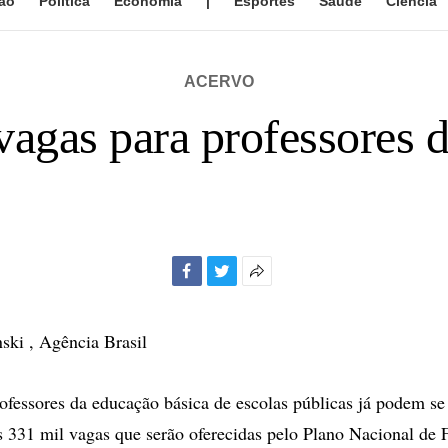
ão
Política
Economia
|
Esportes
Saúde
Ciência
ACERVO
vagas para professores d
Facebook
Twitter
Mais
opções
de
ski , Agência Brasil
compartilhamento
essores da educação básica de escolas públicas já podem se 
s 331 mil vagas que serão oferecidas pelo Plano Nacional de