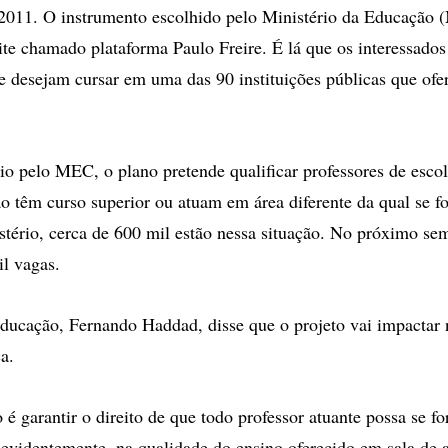
 2011. O instrumento escolhido pelo Ministério da Educação 
ite chamado plataforma Paulo Freire. É lá que os interessados
ue desejam cursar em uma das 90 instituições públicas que ofe
 pelo MEC, o plano pretende qualificar professores de esco
ão têm curso superior ou atuam em área diferente da qual se 
tério, cerca de 600 mil estão nessa situação. No próximo sem
il vagas.
ducação, Fernando Haddad, disse que o projeto vai impactar 
a.
 é garantir o direito de que todo professor atuante possa se f
r, evidentemente, na qualidade do ensino oferecido em sala de a