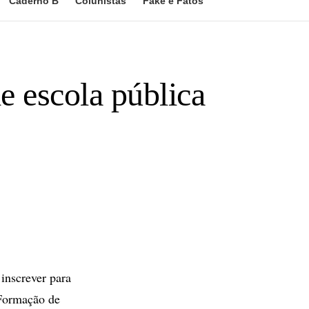
Caderno B
Colunistas
Fake e Fatos
e escola pública
inscrever para
 Formação de