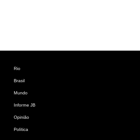
Rio
Esportes
Brasil
Saúde
Mundo
Ciência e Tecnologia
Informe JB
Caderno B
Opinião
Colunistas
Política
Economia