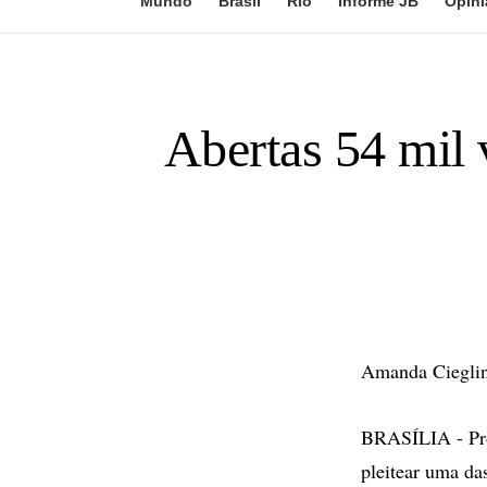
Mundo
Brasil
Rio
Informe JB
Opini
Abertas 54 mil 
Amanda Cieglin
BRASÍLIA - Prof
pleitear uma da