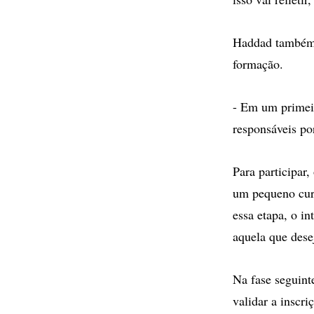
Haddad também g
formação.
- Em um primeir
responsáveis po
Para participar,
um pequeno curr
essa etapa, o in
aquela que dese
Na fase seguint
validar a inscri