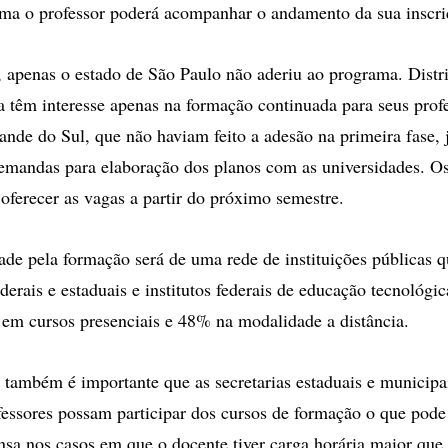
orma o professor poderá acompanhar o andamento da sua inscri
apenas o estado de São Paulo não aderiu ao programa. Distri
 têm interesse apenas na formação continuada para seus prof
ande do Sul, que não haviam feito a adesão na primeira fase, 
emandas para elaboração dos planos com as universidades. Os
 oferecer as vagas a partir do próximo semestre.
ade pela formação será de uma rede de instituições públicas q
derais e estaduais e institutos federais de educação tecnológi
em cursos presenciais e 48% na modalidade a distância.
, também é importante que as secretarias estaduais e municip
fessores possam participar dos cursos de formação o que pode i
sa nos casos em que o docente tiver carga horária maior que