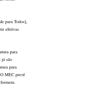
de para Todos],
ir efetivas
iatura para
 já são
atura para
o. O MEC prevê
e formem.