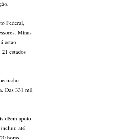
ção.
to Federal,
essores. Minas
já estão
 21 estados
ue inclui
ca. Das 331 mil
ais dêem apoio
ncluir, até
 20 horas