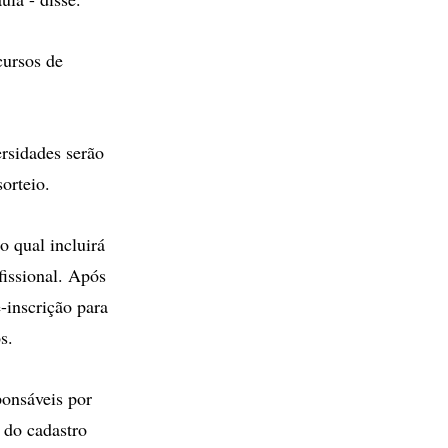
cursos de
rsidades serão
orteio.
o qual incluirá
issional. Após
é-inscrição para
s.
ponsáveis por
r do cadastro