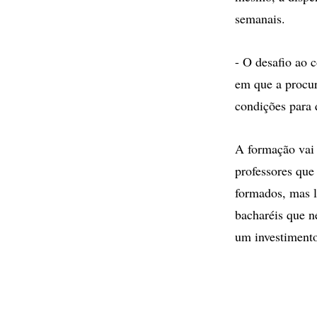
semanais.
- O desafio ao 
em que a procur
condições para
A formação vai a
professores que
formados, mas l
bacharéis que 
um investimento