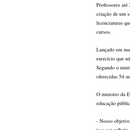
Professores até
criação de um s
licenciaturas q
cursos.
Lançado em maio
exercício que n
Segundo o minis
oferecidas 54 m
O ministro da E
educação públic
- Nosso objetivo
isso vai refleti