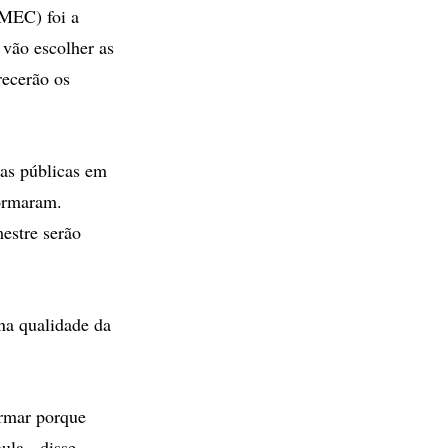
(MEC) foi a
 vão escolher as
recerão os
las públicas em
formaram.
estre serão
na qualidade da
ormar porque
ula - disse.